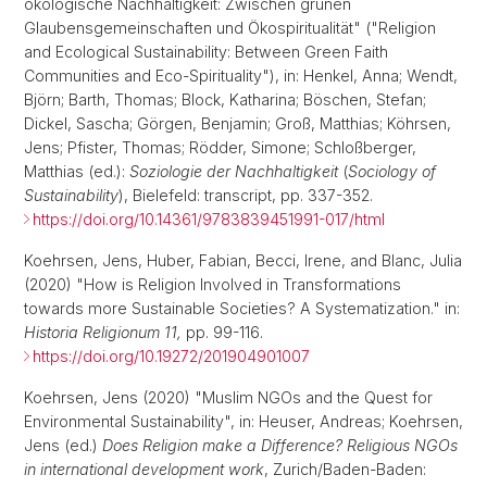
ökologische Nachhaltigkeit: Zwischen grünen
Glaubensgemeinschaften und Ökospiritualität" ("Religion
and Ecological Sustainability: Between Green Faith
Communities and Eco-Spirituality"), in: Henkel, Anna; Wendt,
Björn; Barth, Thomas; Block, Katharina; Böschen, Stefan;
Dickel, Sascha; Görgen, Benjamin; Groß, Matthias; Köhrsen,
Jens; Pfister, Thomas; Rödder, Simone; Schloßberger,
Matthias (ed.):
Soziologie der Nachhaltigkeit
(
Sociology of
Sustainability
), Bielefeld: transcript, pp. 337-352.
https://doi.org/10.14361/9783839451991-017/html
Koehrsen, Jens, Huber, Fabian, Becci, Irene, and Blanc, Julia
(2020) "How is Religion Involved in Transformations
towards more Sustainable Societies? A Systematization." in:
Historia Religionum 11,
pp. 99-116.
https://doi.org/10.19272/201904901007
Koehrsen, Jens (2020) "Muslim NGOs and the Quest for
Environmental Sustainability", in: Heuser, Andreas; Koehrsen,
Jens (ed.)
Does Religion make a Difference? Religious NGOs
in international development work
, Zurich/Baden-Baden: