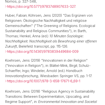
Nomos, p. 327-348,
https://doi.org/10.5771/9783748907633-327
.
Huber, Fabian; Köhrsen, Jens (2020) "Das Ergrünen von
Religionen. Ökologische Nachhaltigkeit und religiöse
Gemeinschaften" ("The Greening of Religions. Ecological
Sustainability and Religious Communities"), in: Barth,
Thomas; Henkel, Anna (ed.)
10 Minuten Soziologie:
Nachhaltigkeit. Nachhaltigkeit als Bewahrung einer offenen
Zukunft
, Bielefeld: transcript, pp. 115-126.
https://doi.org/10.14361/9783839449684-009
Koehrsen, Jens (2019) "Innovationen in der Religion"
("Innovation in Religion"), in: Blättel-Mink, Birgit; Schulz-
Schaeffer, Ingo; Windeler, Arnold (ed.)
Handbuch
Innovationsforschung
, Wiesbaden: Springer VS, pp. 1-17.
https://doi.org/10.1007/978-3-658-17671-6_69-1
Koehrsen, Jens (2018) "Religious Agency in Sustainability
Transitions: Between Experimentation, Upscaling, and
Regime Support", in:
Environmental Innovation and Societal