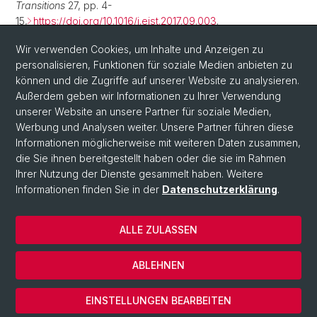
Transitions
27, pp. 4-
15,
https://doi.org/10.1016/j.eist.2017.09.003
.
Wir verwenden Cookies, um Inhalte und Anzeigen zu
personalisieren, Funktionen für soziale Medien anbieten zu
können und die Zugriffe auf unserer Website zu analysieren.
Außerdem geben wir Informationen zu Ihrer Verwendung
unserer Website an unsere Partner für soziale Medien,
Werbung und Analysen weiter. Unsere Partner führen diese
Informationen möglicherweise mit weiteren Daten zusammen,
die Sie ihnen bereitgestellt haben oder die sie im Rahmen
Ihrer Nutzung der Dienste gesammelt haben. Weitere
© Universität Basel
Informationen finden Sie in der
Datenschutzerklärung
.
Datenschutzerklärung
Theologische Fakultät
ALLE ZULASSEN
Zentrum für Religion, Wirtschaft und Politik
Fachbereich Religionswissenschaft
ABLEHNEN
Impressum
Cookies
EINSTELLUNGEN BEARBEITEN