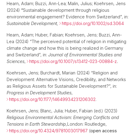
Hearn, Adam; Buzzi, Ann-Lea; Malin, Julius; Koehrsen, Jens
(2024)
“
Sustainable development through religious
environmental engagement? Evidence from Switzerland”, in:
Sustainable Development,
https://doi.org/10.1002/sd.3064
Hearn, Adam; Huber, Fabian; Koehrsen, Jens; Buzzi, Ann-
Lea (2024) “The perceived potential of religion in mitigating
climate change and how this is being realized in Germany
and Switzerland”, in:
Journal of Environmental Studies and
Sciences
,
https://doi.org/10.1007/s13412-023-00884-z
.
Koehrsen, Jens; Burchardt, Marian (2024) “Religion and
Development: Alternative Visions, Credibility, and Networks
as Religious Assets for Sustainable Development?”, in:
Progress in Development Studies
,
https://doi.org/10.1177/14649934231206302
.
Koehrsen, Jens; Blanc, Julia; Huber, Fabian (ed.) (2023)
Religious Environmental Activism: Emerging Conflicts and
Tens
ions in Earth Stewardship,
London: Routledge,
https://doi.org/10.4324/9781003017967
(
open access