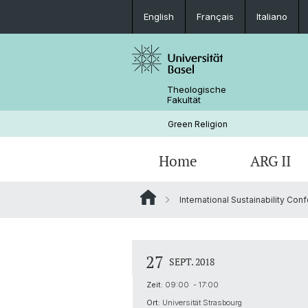
English
Français
Italiano
Theologische
Fakultät
Green Religion
Home
ARG II
International Sustainability Con
Veranstaltungen
Kooperationen
27
SEPT. 2018
Zeit:
09:00 - 17:00
Ort:
Universität Strasbourg