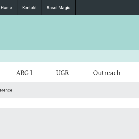
Home
Kontakt
Basel Magic
ARG I
UGR
Outreach
ference
Publikationen
Tensio