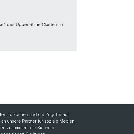
nce" des Upper Rhine Clusters in
en zu können und die Zugriffe auf
n unsere Partner für soziale Medien,
aten zusammen, die Sie ihnen